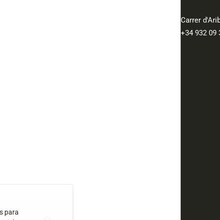
Carrer d'Ar
+34 932 09 
as para